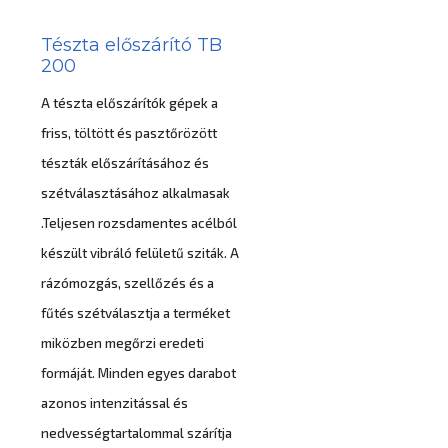
Tészta előszárító TB
200
A tészta előszárítók gépek a
friss, töltött és pasztőrözött
tészták előszárításához és
szétválasztásához alkalmasak
.Teljesen rozsdamentes acélból
készült vibráló felületű sziták. A
rázómozgás, szellőzés és a
fűtés szétválasztja a terméket
miközben megőrzi eredeti
formáját. Minden egyes darabot
azonos intenzitással és
nedvességtartalommal szárítja