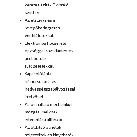
keretes sziták 7 vibráló
szinten
Az elszívás és a
levegőkeringtetés
ventilátorokkal.
Elektromos hőcserélő
egységgel rozsdamentes
acél bordás
fűtőbetétekkel.
Kapcsolótábla
hőmérséklet- és
nedvességszabályozással
kijelzővel.
Az oszcilláló mechanikus
mozgás, melynek
intenzitása állítható
Az oldalsó panelek
szigeteltek és kinyithatók