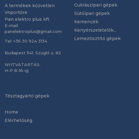
Cukrászipari gépek
A termékek közvetlen
importőre
Sütőipari gépek
Pan elektro plus kft
Kemencék
E-mail:
Kenyérszeletelők...
panelektroplus@gmail.com
Lemeztisztító gépek
Tel: +36 30 924 3134
Budapest 1141. Szugló u. 82
NYITVATARTÁS:
H-P 8-16-ig
Tésztagyártó gépek
Home
Elérhetőség