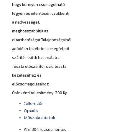
hogy könnyen csomagolható
legyen és jelentősen csökkenti
a nedvességet,
meghosszabbítja az
eltarthatóságát Tulajdonságaiból
adódóan tökéletes a megfelelő
szárítás előtti használatra.
Tészta előszárító rövid tészta
kezeléséhez és
előcsomagolásához.
Óránkénti teljesítmény: 200 Kg
Jellemzői
Opciók
Műszaki adatok
AISI 304 rozsdamentes