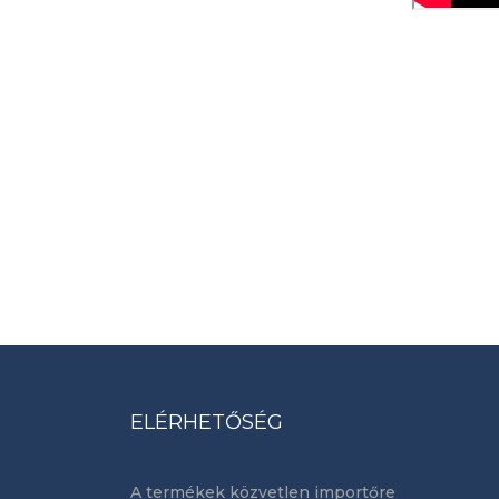
ELÉRHETŐSÉG
A termékek közvetlen importőre