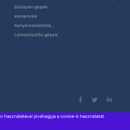
Sütőipari gépek
Kemencék
Kenyérszeletelők...
Lemeztisztító gépek
használatával jóváhagyja a cookie-k használatát.