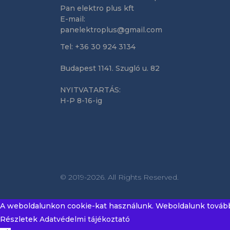
Pan elektro plus kft
E-mail:
panelektroplus@gmail.com
Tel: +36 30 924 3134
Budapest 1141. Szugló u. 82
NYITVATARTÁS:
H-P 8-16-ig
© 2019-2026. All Rights Reserved.
A weboldalunkon cookie-kat használunk. Weboldalunk további 
Részletek
Adatvédelmi tájékoztató