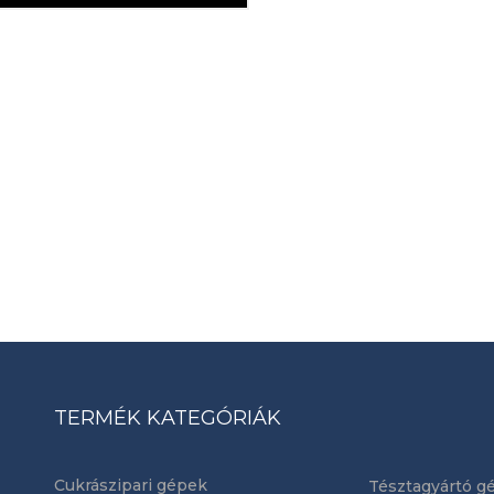
TERMÉK KATEGÓRIÁK
Cukrászipari gépek
Tésztagyártó g