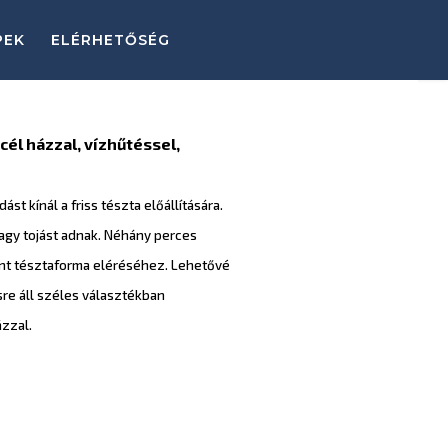
PEK
ELÉRHETŐSÉG
cél házzal, vízhűtéssel,
t kínál a friss tészta előállítására.
vagy tojást adnak. Néhány perces
nt tésztaforma eléréséhez. Lehetővé
re áll széles választékban
ázzal.