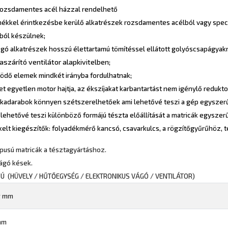
rozsdamentes acél házzal rendelhető
ékkel érintkezésbe kerülő alkatrészek rozsdamentes acélból vagy speciá
ból készülnek;
ó alkatrészek hosszú élettartamú tömítéssel ellátott golyóscsapágyakr
szárító ventilátor alapkivitelben;
ödő elemek mindkét irányba fordulhatnak;
t egyetlen motor hajtja, az ékszíjakat karbantartást nem igénylő reduktor
kadarabok könnyen szétszerelhetőek ami lehetővé teszi a gép egyszerű 
lehetővé teszi különböző formájú tészta előállítását a matricák egyszerű
elt kiegészítők: folyadékmérő kancsó, csavarkulcs, a rögzítőgyűrűhöz, t
pusú matricák a tésztagyártáshoz.
ágó kések.
 (HÜVELY / HŰTŐEGYSÉG / ELEKTRONIKUS VÁGÓ / VENTILÁTOR)
g mm
mm