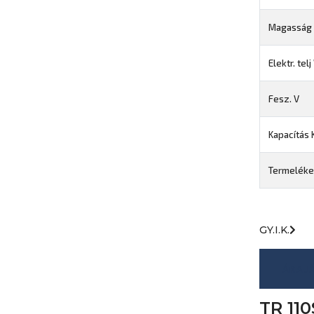
Magasság
Elektr. tel
Fesz. V
Kapacítás 
Termelék
GY.I.K.
ÁRAJ
TR 110