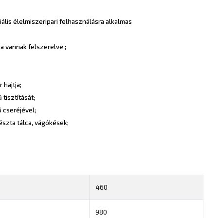
lis élelmiszeripari felhasználásra alkalmas
a vannak felszerelve ;
 hajtja;
tisztítását;
 cseréjével;
észta tálca, vágókések;
460
980