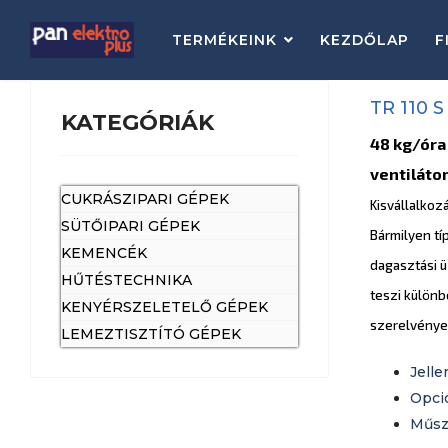
TERMÉKEINK
KEZDŐLAP
F
TR 110 S
KATEGÓRIÁK
48 kg/óra 
ventiláto
CUKRÁSZIPARI GÉPEK
Kisvállalkoz
SÜTŐIPARI GÉPEK
Bármilyen tí
KEMENCÉK
dagasztási 
HŰTÉSTECHNIKA
teszi különb
KENYÉRSZELETELŐ GÉPEK
szerelvények
LEMEZTISZTÍTÓ GÉPEK
Jelle
Opci
Műsz