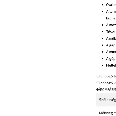
Csak 
A term
bronz
A mozg
Tészta
A műk
A gépe
A mun
A gép 
Mellék
Különböző ti
Különböző v
HÁROMFÁZISÚ
Szélessé
Mélység 