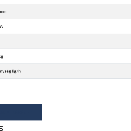
 mm
j W
Kg
enység Kg/h
ÁNLATKÉRÉS
S