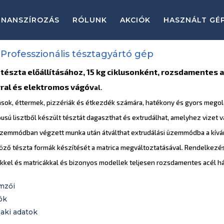
INANSZÍROZÁS
RÓLUNK
AKCIÓK
HASZNÁLT GÉ
 Professzionális tésztagyártó gép
tészta előállításához, 15 kg ciklusonként, rozsdamentes a
rral és elektromos vágóv
al.
ások, éttermek, pizzériák és étkezdék számára, hatékony és gyors megoldás
pusú lisztből készült tésztát dagaszthat és extrudálhat, amelyhez vizet 
üzemmódban végzett munka után átválthat extrudálási üzemmódba a kívá
öző tészta formák készítését a matrica megváltoztatásával. Rendelkezés
kel és matricákkal és bizonyos modellek teljesen rozsdamentes acél h
mzői
ók
aki adatok