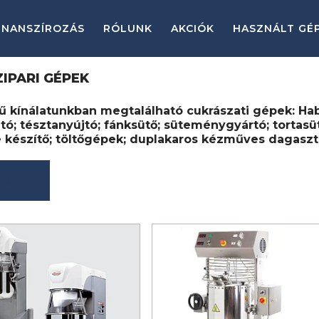
INANSZÍROZÁS
RÓLUNK
AKCIÓK
HASZNÁLT GÉ
IPARI GÉPEK
ű kínálatunkban megtalálható cukrászati gépek: Ha
tó; tésztanyújtó; fánksütő; süteménygyártó; tortasü
 készítő; töltőgépek; duplakaros kézműves dagasz
RÉS