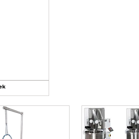
ETEK
ek