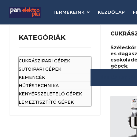
TERMÉKEINK
KEZDŐLAP
F
CUKRÁSZ
KATEGÓRIÁK
Széleskör
és dagasz
csokoládé
CUKRÁSZIPARI GÉPEK
gépek
;
SÜTŐIPARI GÉPEK
KEMENCÉK
ÁRAJÁNLATKÉ
HŰTÉSTECHNIKA
KENYÉRSZELETELŐ GÉPEK
LEMEZTISZTÍTÓ GÉPEK