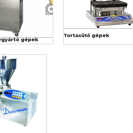
Tortasütő gépek
gyártó gépek