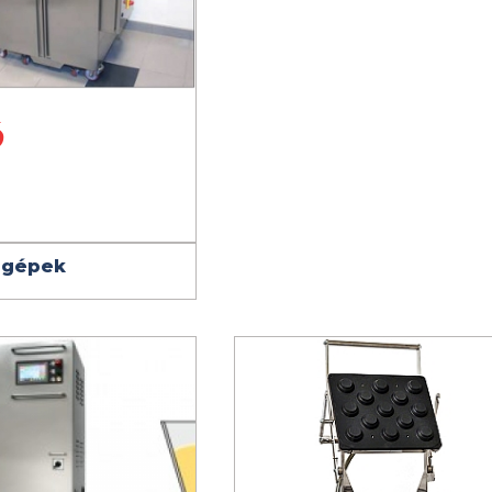
Ó
 gépek