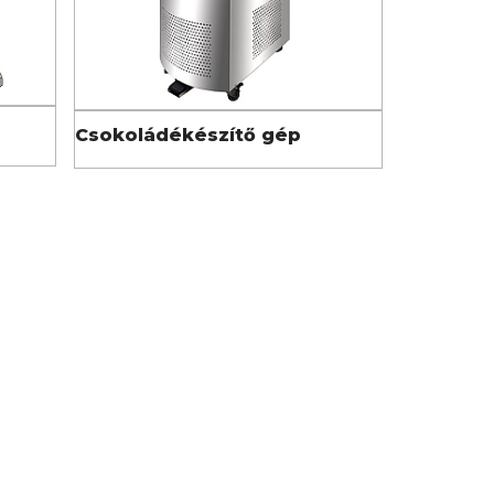
Csokoládékészítő gép