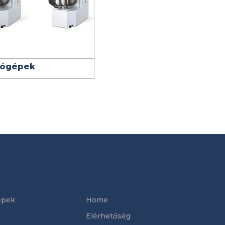
tógépek
épek
Home
Elérhetőség