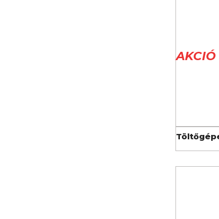
AKCIÓ
RÉSZL
Töltőgép