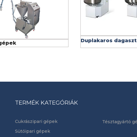
Duplakaros dagasz
gépek
TERMÉK KATEGÓRIÁK
Cukrászipari gépek
Tésztagyártó g
Sütőipari gépek