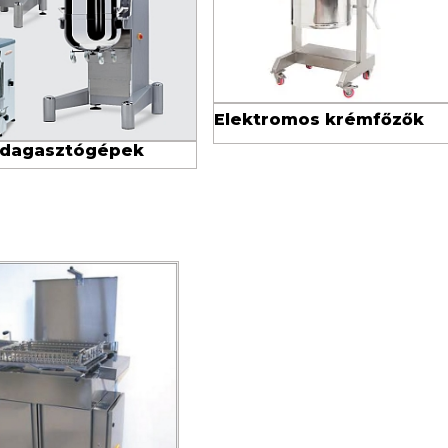
Elektromos krémfőzők
 dagasztógépek