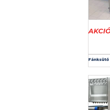
AKCI
Fánksütő