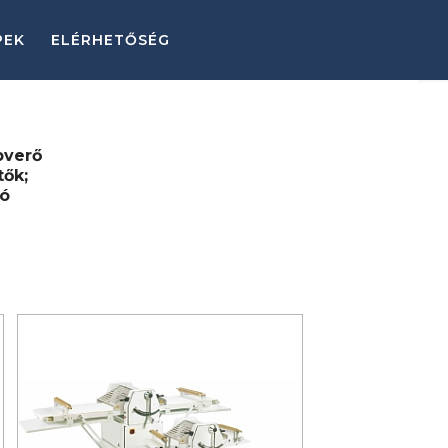
PEK
ELÉRHETŐSÉG
bverő
tők;
tó