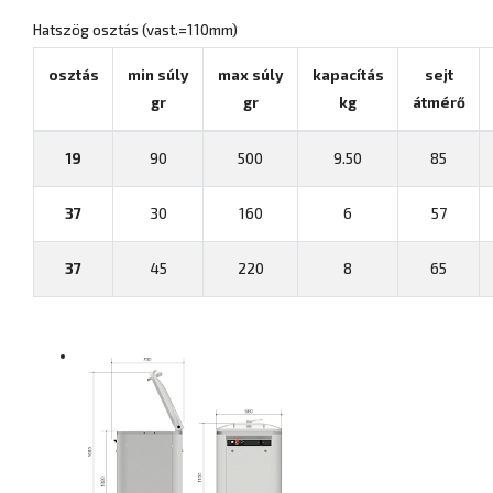
Hatszög osztás (vast.=110mm)
osztás
min súly
max súly
kapacítás
sejt
gr
gr
kg
átmérő
19
90
500
9.50
85
37
30
160
6
57
37
45
220
8
65