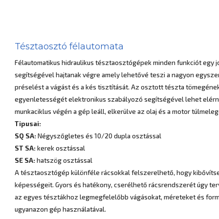
Tésztaosztó félautomata
Félautomatikus hidraulikus tésztaosztógépek minden funkciót egy j
segítségével hajtanak végre amely lehetővé teszi a nagyon egysze
préselést a vágást és a kés tisztítását. Az osztott tészta tömegéne
egyenletességét elektronikus szabályozó segítségével lehet elérn
munkaciklus végén a gép leáll, elkerülve az olaj és a motor túlmele
Tipusai:
SQ SA:
Négyszőgletes és 10/20 dupla osztással
ST SA:
kerek osztással
SE SA:
hatszög osztással
A tésztaosztógép különféle rácsokkal felszerelhető, hogy kibővíts
képességeit. Gyors és hatékony, cserélhető rácsrendszerét úgy te
az egyes tésztákhoz legmegfelelőbb vágásokat, méreteket és formá
ugyanazon gép használatával.