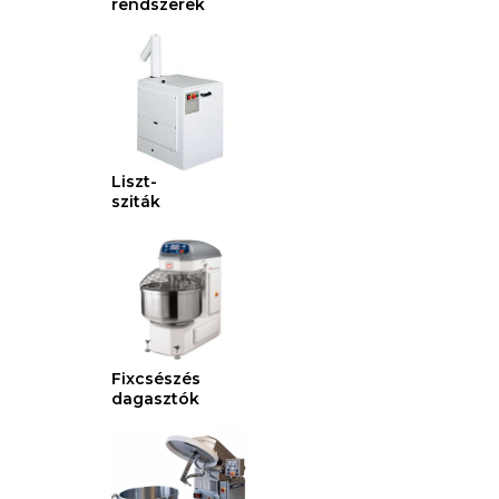
rendszerek
Liszt-
sziták
Fixcsészés
dagasztók