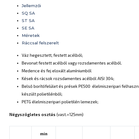
Jellemzői
SQ SA
ST SA
SE SA
Méretek
Ráccsal felszerelt
Váz hegesztett, festett acélból;
Bevonat festett acélból vagy rozsdamentes acélból.
Medence és fej eloxált alumíniumból
Kések és rácsok rozsdamentes acélból AISI 304;
Belső borítófelület és prések PE500 élelmiszeripari felhaszn
készült polietilénből;
PETG élelmiszeripari polietilén lemezek;
Négyszögletes osztás
(vast.=125mm)
min