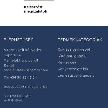
Kelesztést
megszakítók
ELÉRHETŐSÉG
TERMÉK KATEGÓRIÁK
Cukrászipari gépek
A termékek közvetlen
importőre
Sütőipari gépek
Pan elektro plus kft
Kemencék
E-mail:
Kenyérszeletelők...
panelektroplus@gmail.com
Lemeztisztító gépek
Tel: +36 30 924 3134
Budapest 1141. Szugló u. 82
NYITVATARTÁS:
H-P 8-16-ig