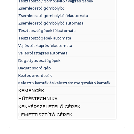
Tésztaosztó / gömbőlyítő / vajprés gépek
Zsemleosztó gömbölyítő
Zsemleosztó gömbölyító félautomata
Zsemleosztó gömbölyító automata
Tésztaosztógépek félautomata
Tésztaosztógépek automata
Vaj és tésztaprés félautomata
Vaj és tésztaprés automata
Dugattyus osztógépek
Bagett sodró gép
Köztes pihentetők
Kelesztő kamrák és kelesztést megszakító kamrák
KEMENCÉK
HŰTÉSTECHNIKA
KENYÉRSZELETELŐ GÉPEK
LEMEZTISZTÍTÓ GÉPEK