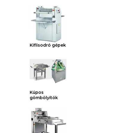
Kiflisodró gépek
Kúpos
gömbölyítók