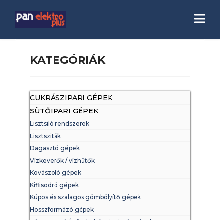
KATEGÓRIÁK
CUKRÁSZIPARI GÉPEK
SÜTŐIPARI GÉPEK
Lisztsiló rendszerek
Lisztsziták
Dagasztó gépek
Vízkeverők / vízhűtők
Kovászoló gépek
Kiflisodró gépek
Kúpos és szalagos gömbölyítő gépek
Hosszformázó gépek