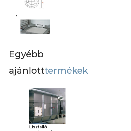
Egyébb
ajánlott
termékek
Lisztsíló