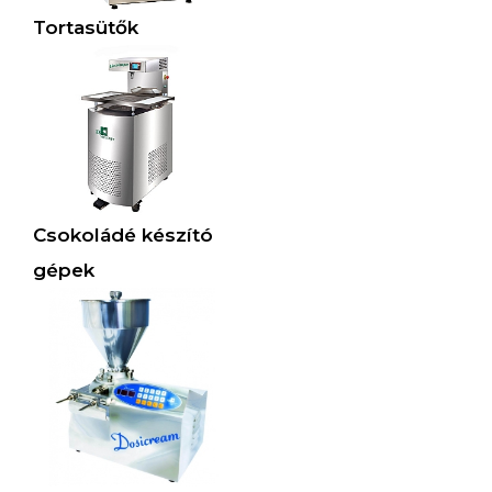
Tortasütők
Csokoládé készító
gépek