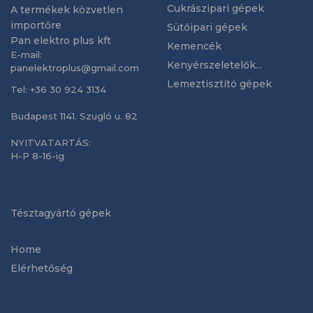
Cukrászipari gépek
A termékek közvetlen
importőre
Sütőipari gépek
Pan elektro plus kft
Kemencék
E-mail:
Kenyérszeletelők...
panelektroplus@gmail.com
Lemeztisztító gépek
Tel: +36 30 924 3134
Budapest 1141. Szugló u. 82
NYITVATARTÁS:
H-P 8-16-ig
Tésztagyártó gépek
Home
Elérhetőség