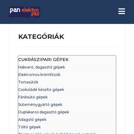
KATEGÓRIÁK
CUKRÁSZIPARI GÉPEK
Habverő, dagasztó gépek
Elektromos krémfőzők
Tortasütők
Csokoládé készítő gépek
Fánksütő gépek
Süteménygyártó gépek
Duplakaros dagasztó gépek
Adagoló gépek
Tőltő gépek