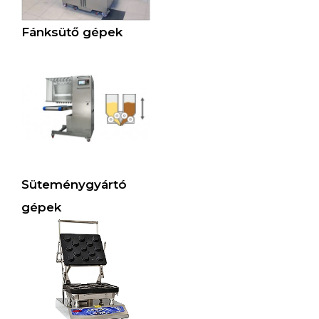
Fánksütő gépek
Süteménygyártó
gépek