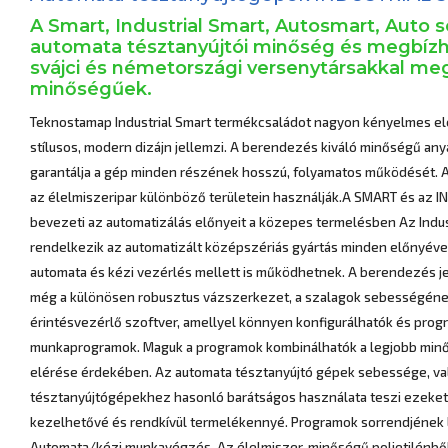
A Smart, Industrial Smart, Autosmart, Auto
automata tésztanyújtói minőség és megbíz
svájci és németországi versenytársakkal m
minőségűek.
Teknostamap Industrial Smart termékcsaládot nagyon kényelmes el
stílusos, modern dizájn jellemzi. A berendezés kiváló minőségű any
garantálja a gép minden részének hosszú, folyamatos működését. 
az élelmiszeripar különböző területein használják.A SMART és az
bevezeti az automatizálás előnyeit a közepes termelésben Az Indus
rendelkezik az automatizált középszériás gyártás minden előnyéve
automata és kézi vezérlés mellett is működhetnek. A berendezés je
még a különösen robusztus vázszerkezet, a szalagok sebességéne
érintésvezérlő szoftver, amellyel könnyen konfigurálhatók és pro
munkaprogramok. Maguk a programok kombinálhatók a legjobb mi
elérése érdekében. Az automata tésztanyújtó gépek sebessége, val
tésztanyújtógépekhez hasonló barátságos használata teszi ezeke
kezelhetővé és rendkívül termelékennyé. Programok sorrendjének
Automata/kézi munkavégzés. Az élelmiszer-minőségű polietilénből