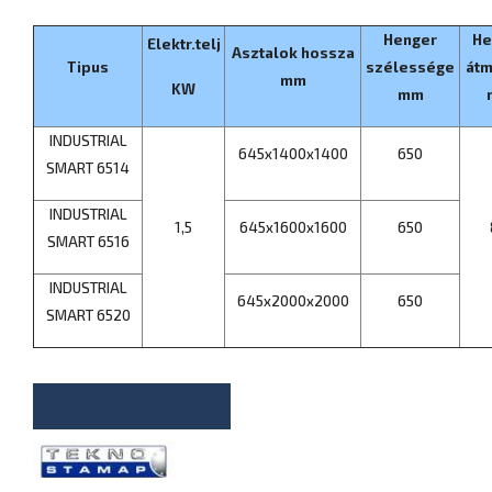
Henger
He
Elektr.telj
Asztalok hossza
Tipus
szélessége
átm
mm
KW
mm
INDUSTRIAL
645х1400х1400
650
SMART 6514
INDUSTRIAL
1,5
645х1600х1600
650
SMART 6516
INDUSTRIAL
645х2000х2000
650
SMART 6520
ÁRAJÁNLATKÉRÉS