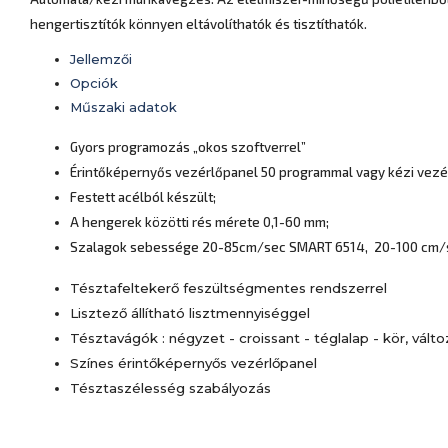
hengertisztítók könnyen eltávolíthatók és tisztíthatók.
Jellemzői
Opciók
Műszaki adatok
Gyors programozás „okos szoftverrel”
Érintőképernyős vezérlőpanel 50 programmal vagy kézi vezé
Festett acélból készült;
A hengerek közötti rés mérete 0,1-60 mm;
Szalagok sebessége 20-85cm/sec SMART 6514, 20-100 cm/
Tésztafeltekerő feszültségmentes rendszerrel
Lisztező állítható lisztmennyiséggel
Tésztavágók : négyzet - croissant - téglalap - kör, vál
Színes érintőképernyős vezérlőpanel
Tésztaszélesség szabályozás