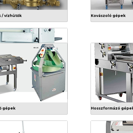
 / vízhütők
Kovászoló gépek
 gépek
ő gépek
Hosszformázó gépe