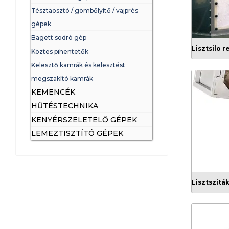
Tésztaosztó / gömbőlyítő / vajprés
gépek
Bagett sodró gép
Lisztsilo 
Köztes pihentetők
Kelesztő kamrák és kelesztést
megszakító kamrák
KEMENCÉK
HŰTÉSTECHNIKA
KENYÉRSZELETELŐ GÉPEK
LEMEZTISZTÍTÓ GÉPEK
Lisztszitá