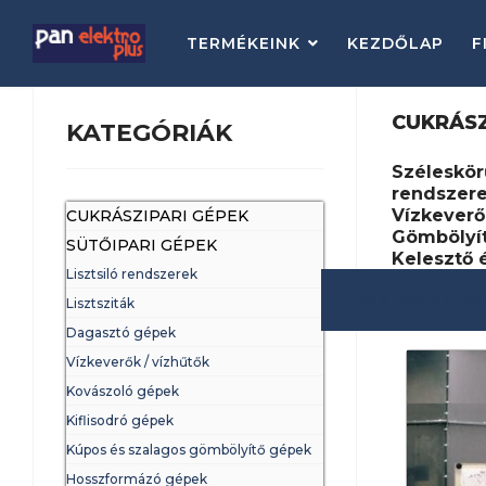
TERMÉKEINK
KEZDŐLAP
F
CUKRÁSZ
KATEGÓRIÁK
Széleskör
rendszerek
Vízkeverő
CUKRÁSZIPARI GÉPEK
Gömbölyít
SÜTŐIPARI GÉPEK
Kelesztő 
Lisztsiló rendszerek
ÁRAJÁNLATKÉ
Lisztsziták
Dagasztó gépek
Vízkeverők / vízhűtők
Kovászoló gépek
Kiflisodró gépek
Kúpos és szalagos gömbölyítő gépek
Hosszformázó gépek