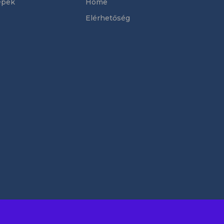
épek
Home
Elérhetőség