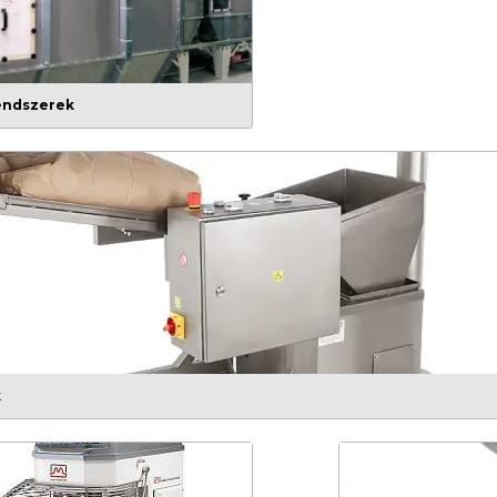
rendszerek
k