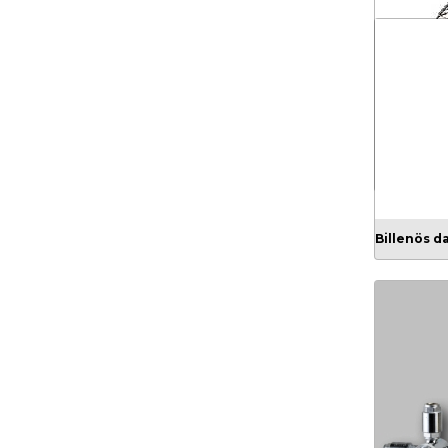
Fixcsészé
Billenös d