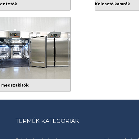
hentetők
Kelesztő kamrák
t megszakitók
TERMÉK KATEGÓRIÁK