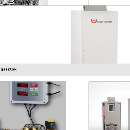
s dagasztók
Kivehetőcsészés dag
agasztók