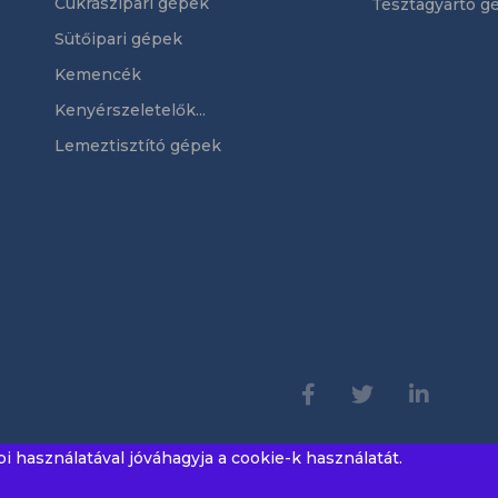
Cukrászipari gépek
Tésztagyártó g
Sütőipari gépek
Kemencék
Kenyérszeletelők...
Lemeztisztító gépek
használatával jóváhagyja a cookie-k használatát.