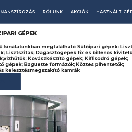
INANSZÍROZÁS
RÓLUNK
AKCIÓK
HASZNÁLT GÉ
IPARI GÉPEK
ű kínálatunkban megtalálható Sütőipari gépek: Liszt
; Lisztsziták; Dagasztógépek fix és billenős kivitel
k,vízhűtők; Kovászkészítő gépek; Kiflisodró gépek;
ő gépek; Baguette formázók
;
Köztes pihentetők;
és kelesztésmegszakító kamrák
RÉS