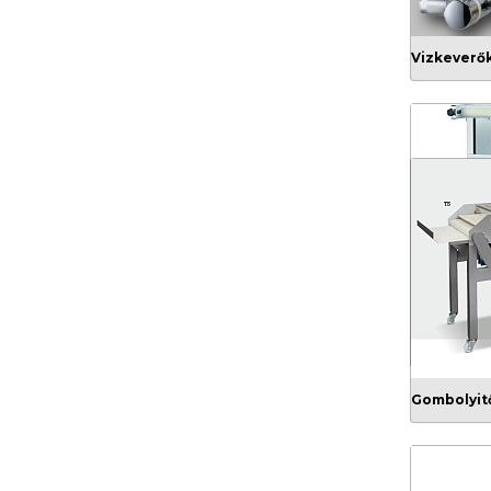
Vizkeverők
Kiflisodró
Gombolyit