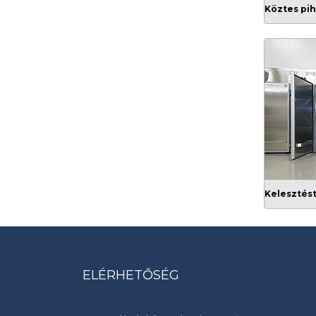
Köztes pi
Kelesztés
ELÉRHETŐSÉG