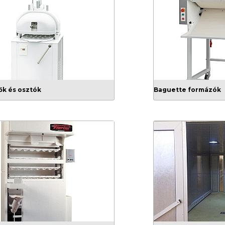
ők és osztók
Baguette formázók