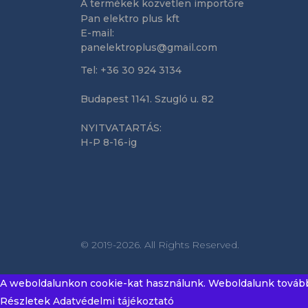
A termékek közvetlen importőre
Pan elektro plus kft
E-mail:
panelektroplus@gmail.com
Tel: +36 30 924 3134
Budapest 1141. Szugló u. 82
NYITVATARTÁS:
H-P 8-16-ig
© 2019-2026. All Rights Reserved.
A weboldalunkon cookie-kat használunk. Weboldalunk további 
Részletek
Adatvédelmi tájékoztató