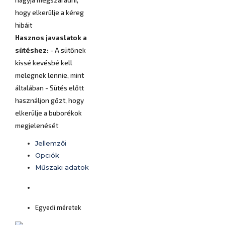
hagyja megszáradni,
hogy elkerülje a kéreg
hibáit
Hasznos javaslatok a
sütéshez:
- A sütőnek
kissé kevésbé kell
melegnek lennie, mint
általában - Sütés előtt
használjon gőzt, hogy
elkerülje a buborékok
megjelenését
Jellemzői
Opciók
Műszaki adatok
Egyedi méretek