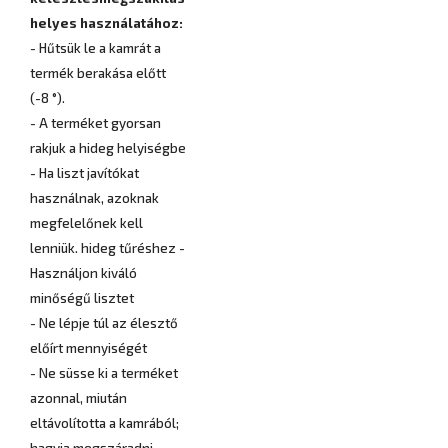
helyes használatához:
- Hűtsük le a kamrát a
termék berakása előtt
(-8 °).
- A terméket gyorsan
rakjuk a hideg helyiségbe
- Ha liszt javítókat
használnak, azoknak
megfelelőnek kell
lenniük. hideg tűréshez -
Használjon kiváló
minőségű lisztet
- Ne lépje túl az élesztő
előírt mennyiségét
- Ne süsse ki a terméket
azonnal, miután
eltávolította a kamrából;