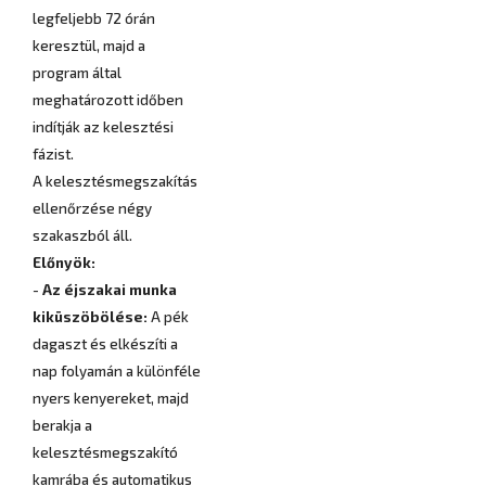
legfeljebb 72 órán
keresztül, majd a
program által
meghatározott időben
indítják az kelesztési
fázist.
A kelesztésmegszakítás
ellenőrzése négy
szakaszból áll.
Előnyök:
-
Az éjszakai munka
kiküszöbölése:
A pék
dagaszt és elkészíti a
nap folyamán a különféle
nyers kenyereket, majd
berakja a
kelesztésmegszakító
kamrába és automatikus