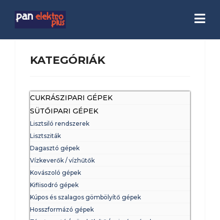
KATEGÓRIÁK
CUKRÁSZIPARI GÉPEK
SÜTŐIPARI GÉPEK
Lisztsiló rendszerek
Lisztsziták
Dagasztó gépek
Vízkeverők / vízhűtők
Kovászoló gépek
Kiflisodró gépek
Kúpos és szalagos gömbölyítő gépek
Hosszformázó gépek