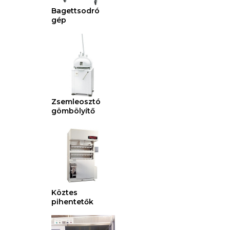
Bagettsodró
gép
Zsemleosztó
gömbölyítő
Köztes
pihentetők