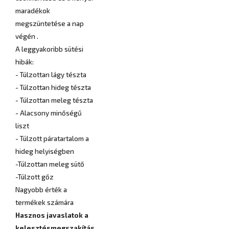
maradékok
megszüntetése a nap
végén .
A leggyakoribb sütési
hibák:
- Túlzottan lágy tészta
- Túlzottan hideg tészta
- Túlzottan meleg tészta
- Alacsony minőségű
liszt
- Túlzott páratartalom a
hideg helyiségben
-Túlzottan meleg sütő
-Túlzott gőz
Nagyobb érték a
termékek számára
Hasznos javaslatok a
kelesztésmegszakítás