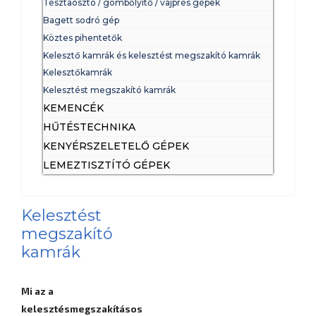
Tésztaosztó / gömbőlyítő / vajprés gépek
Bagett sodró gép
Köztes pihentetők
Kelesztő kamrák és kelesztést megszakító kamrák
Kelesztőkamrák
Kelesztést megszakító kamrák
KEMENCÉK
HŰTÉSTECHNIKA
KENYÉRSZELETELŐ GÉPEK
LEMEZTISZTÍTÓ GÉPEK
Kelesztést
megszakító
kamrák
Mi az a
kelesztésmegszakításos