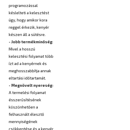
programozással
késlelteti a kelesztést
úgy, hogy amikor kora
reggel érkezik, kenyér
készen áll a sütésre.
- Jobb termékminőség
:
Mivel a hosszú
kelesztési folyamat több
ízt ad a kenyérnek és
meghosszabbítja annak
eltartási időtartamát.
- Megnövelt nyereség:
A termelési folyamat
ésszerűsítésének
köszönhetően a
felhasznált élesztő
mennyiségének
csökkentése és a kenyér