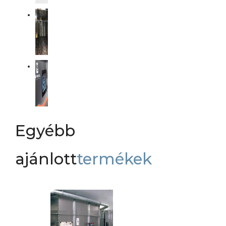
Egyébb
ajánlott
termékek