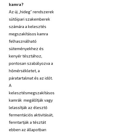
kamra?
Az új „hideg” rendszerek
sütőipari szakemberek
számára a kelesztés
megszakításos kamra
felhasználható
süteményekhez és
kenyér tésztához,
pontosan szabályozva a
hőmérsékletet, a
páratartalmat és az időt.
A
kelesztésmegszakításos
kamrák megállítják vagy
lelassítják az élesztő
fermentációs aktivitását,
fenntartják a tésztát
ebben az állapotban