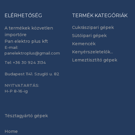
ELÉRHETŐSÉG
TERMÉK KATEGÓRIÁK
Cukrászipari gépek
A termékek közvetlen
importőre
Sütőipari gépek
Pan elektro plus kft
Kemencék
E-mail:
Kenyérszeletelők...
panelektroplus@gmail.com
Lemeztisztító gépek
Tel: +36 30 924 3134
Budapest 1141. Szugló u. 82
NYITVATARTÁS:
H-P 8-16-ig
Tésztagyártó gépek
Home