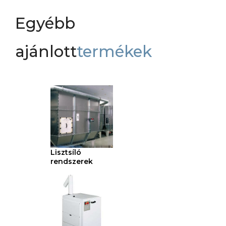
Egyébb
ajánlott
termékek
Lisztsíló
rendszerek