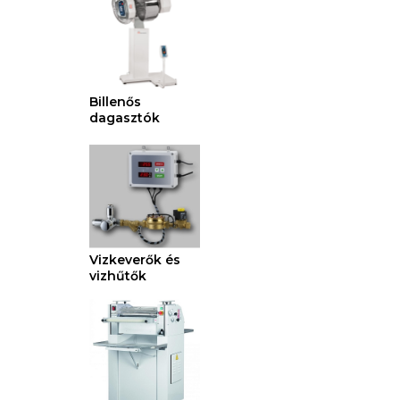
Billenős
dagasztók
Vizkeverők és
vizhűtők