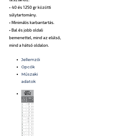
• 40 és 1250 gr közötti
súlytartomány.
• Minimális karbantartás.
• Bal és jobb oldali
bemenettel, mind az elülső,
mind a hátsó oldalon.
Jellemzői
Opcók
Műszaki
adatok