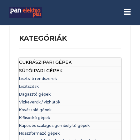
KATEGÓRIÁK
CUKRÁSZIPARI GÉPEK
SÜTŐIPARI GÉPEK
Lisztsiló rendszerek
Lisztsziták
Dagasztó gépek
Vízkeverők / vízhűtők
Kovászoló gépek
Kiflisodró gépek
Kúpos és szalagos gömbölyítő gépek
Hosszformázó gépek