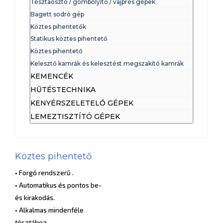
Tésztaosztó / gömbőlyítő / vajprés gépek
Bagett sodró gép
Köztes pihentetők
Statikus köztes pihentető
Köztes pihentető
Kelesztő kamrák és kelesztést megszakító kamrák
KEMENCÉK
HŰTÉSTECHNIKA
KENYÉRSZELETELŐ GÉPEK
LEMEZTISZTÍTÓ GÉPEK
Köztes pihentető
• Forgó rendszerű .
• Automatikus és pontos be-
és kirakodás.
• Alkalmas mindenféle
tésztához.