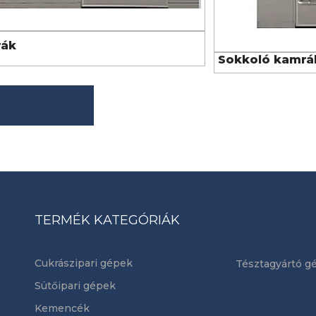
K
RÉSZLETEK
rák
Sokkoló kamrá
NLATKÉRÉS
TERMÉK KATEGÓRIÁK
Cukrászipari gépek
Tésztagyártó g
Sütőipari gépek
Kemencék