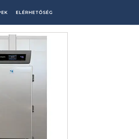
PEK
ELÉRHETŐSÉG