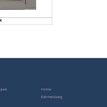
k
épek
Home
Elérhetőség