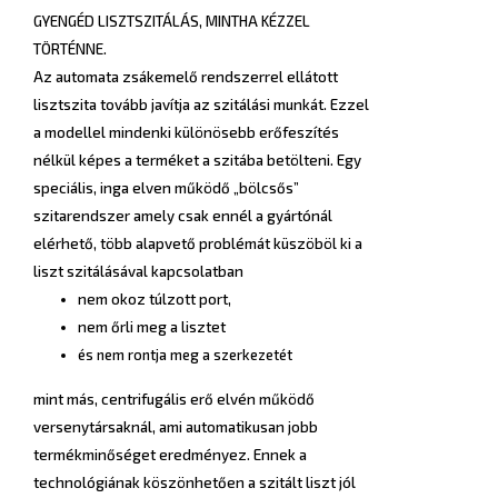
GYENGÉD LISZTSZITÁLÁS, MINTHA KÉZZEL
TÖRTÉNNE.
Az automata zsákemelő rendszerrel ellátott
lisztszita tovább javítja az szitálási munkát. Ezzel
a modellel mindenki különösebb erőfeszítés
nélkül képes a terméket a szitába betölteni. Egy
speciális, inga elven működő „bölcsős”
szitarendszer amely csak ennél a gyártónál
elérhető, több alapvető problémát küszöböl ki a
liszt szitálásával kapcsolatban
nem okoz túlzott port,
nem őrli meg a lisztet
és nem rontja meg a szerkezetét
mint más, centrifugális erő elvén működő
versenytársaknál, ami automatikusan jobb
termékminőséget eredményez. Ennek a
technológiának köszönhetően a szitált liszt jól