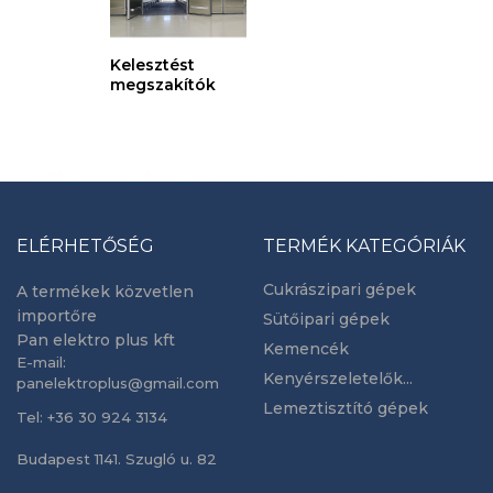
Kelesztést
megszakítók
ELÉRHETŐSÉG
TERMÉK KATEGÓRIÁK
Cukrászipari gépek
A termékek közvetlen
importőre
Sütőipari gépek
Pan elektro plus kft
Kemencék
E-mail:
Kenyérszeletelők...
panelektroplus@gmail.com
Lemeztisztító gépek
Tel: +36 30 924 3134
Budapest 1141. Szugló u. 82