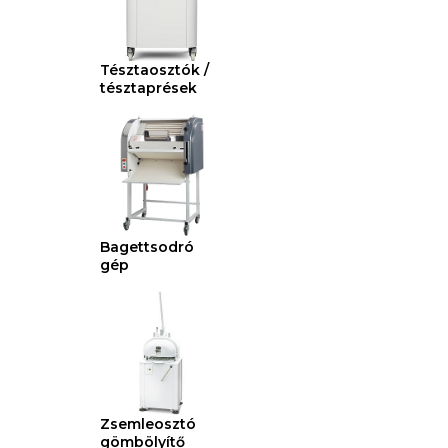
Tésztaosztók /
tésztaprések
Bagettsodró
gép
Zsemleosztó
gömbölyítő