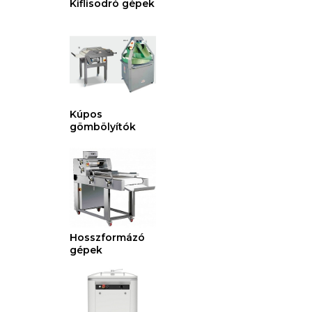
Kiflisodró gépek
Kúpos
gömbölyítók
Hosszformázó
gépek