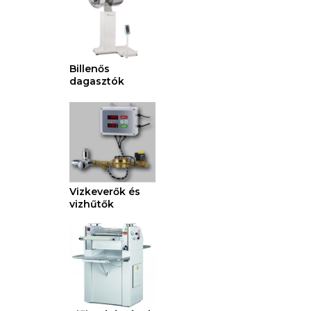
Billenős
dagasztók
Vizkeverők és
vizhűtők