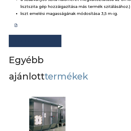
lisztszita gép hozzáigazítása más termék szitálásához.)
liszt emelési magasságának módosítása 3,5 m-ig.
ÁRAJÁNLATKÉRÉS
Egyébb
ajánlott
termékek