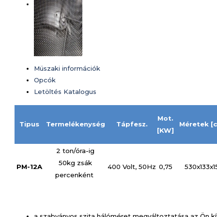
Müszaki információk
Opcók
Letöltés
Katalogus
Mot.
Tipus
Termelékenység
Tápfesz.
Méretek [
[KW]
2 ton/óra-ig
50kg zsák
PM-12A
400 Volt, 50Hz
0,75
530x133x1
percenként
a szabványos szita hálóméret megváltoztatása az Ön kí