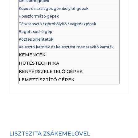
Kiflisodró gépek
Kúpos és szalagos gömbölyítő gépek
Hosszformázó gépek
Tésztaosztó / gömbőlyítő / vajprés gépek
Bagett sodró gép
Köztes pihentetők
Kelesztő kamrák és kelesztést megszakító kamrák
KEMENCÉK
HŰTÉSTECHNIKA
KENYÉRSZELETELŐ GÉPEK
LEMEZTISZTÍTÓ GÉPEK
LISZTSZITA ZSÁKEMELŐVEL