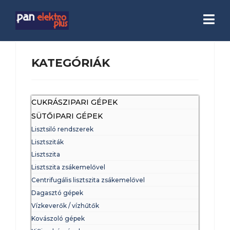
KATEGÓRIÁK
CUKRÁSZIPARI GÉPEK
SÜTŐIPARI GÉPEK
Lisztsiló rendszerek
Lisztsziták
Lisztszita
Lisztszita zsákemelővel
Centrifugális lisztszita zsákemelővel
Dagasztó gépek
Vízkeverők / vízhűtők
Kovászoló gépek