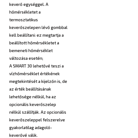
keverő egységgel. A
hőmérsékletet a
termosztatikus
keverőszelepen lévő gombbal
kell beállítani: ez megtartja a
beállított hőmérsékletet a
bemeneti hőmérséklet
változása esetén;
A SMART 30 lehetővé teszi a
vízhőmérséklet értékének
megtekintését a kijelzőn is, de
az érték beállításának
lehetősége nélkül, ha az
opcionális keverőszelep
nélkül szállítják. Az opcionális
keverőszeleppel felszerelve
gyakorlatilag adagoló-
keverővé válik.