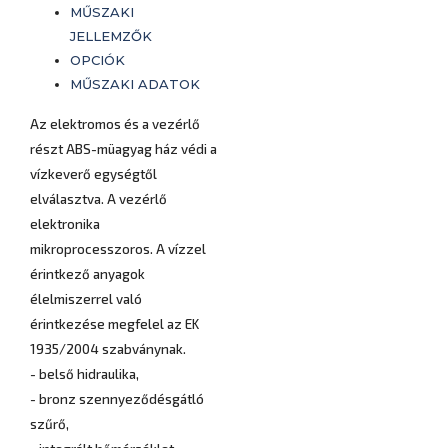
MŰSZAKI
JELLEMZŐK
OPCIÓK
MŰSZAKI ADATOK
Az elektromos és a vezérlő
részt ABS-müagyag ház védi a
vízkeverő egységtől
elválasztva. A vezérlő
elektronika
mikroprocesszoros. A vízzel
érintkező anyagok
élelmiszerrel való
érintkezése megfelel az EK
1935/2004 szabványnak.
- belső hidraulika,
- bronz szennyeződésgátló
szűrő,