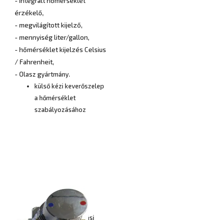
- integrált hőmérséklet
érzékelő,
- megvilágított kijelző,
- mennyiség liter/gallon,
- hőmérséklet kijelzés Celsius
/ Fahrenheit,
- Olasz gyártmány.
külső kézi keverőszelep
a hőmérséklet
szabályozásához
Maximális adagolási