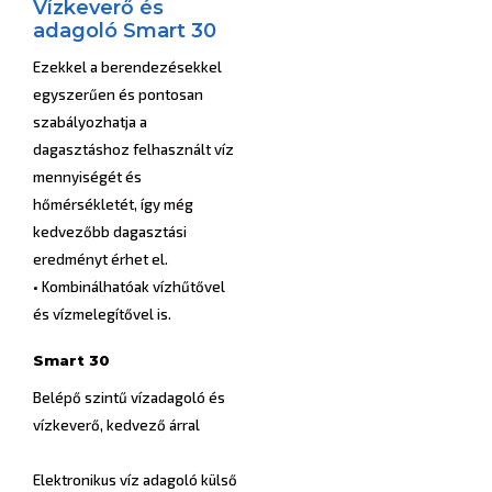
Vízkeverő és
adagoló Smart 30
Ezekkel a berendezésekkel
egyszerűen és pontosan
szabályozhatja a
dagasztáshoz felhasznált víz
mennyiségét és
hőmérsékletét, így még
kedvezőbb dagasztási
eredményt érhet el.
• Kombinálhatóak vízhűtővel
és vízmelegítővel is.
Smart 30
Belépő szintű vízadagoló és
vízkeverő, kedvező árral
Elektronikus víz adagoló külső