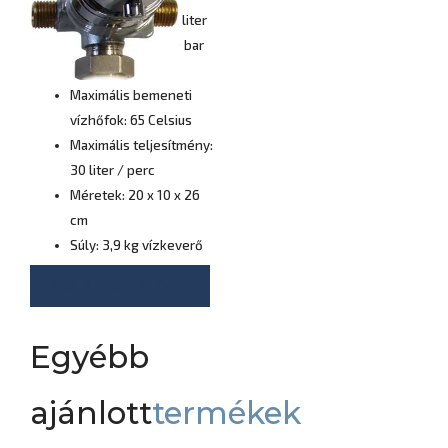
mennyiség: 999,9 liter
Víznyomás: 0,5-10 bar
230V 1 fázis
Maximális bemeneti
vízhőfok: 65 Celsius
Maximális teljesítmény:
30 liter / perc
Méretek: 20 x 10 x 26
cm
Súly: 3,9 kg vízkeverő
ÁRAJÁNLATKÉRÉS
Egyébb
ajánlott
termékek