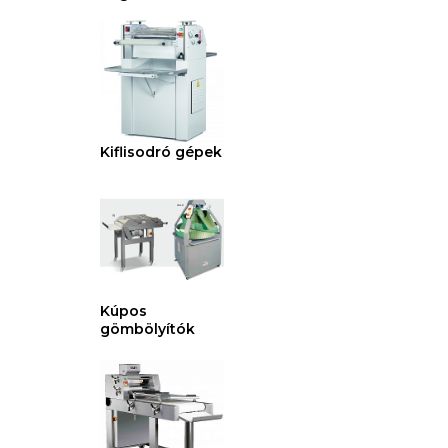
Kiflisodró gépek
Kúpos
gömbölyítók