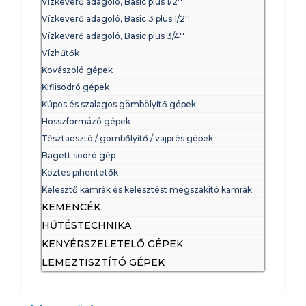
Vízkeverő adagoló, Basic plus 1/2''
Vízkeverő adagoló, Basic 3 plus 1/2''
Vízkeverő adagoló, Basic plus 3/4''
Vízhűtők
Kovászoló gépek
Kiflisodró gépek
Kúpos és szalagos gömbölyítő gépek
Hosszformázó gépek
Tésztaosztó / gömbőlyítő / vajprés gépek
Bagett sodró gép
Köztes pihentetők
Kelesztő kamrák és kelesztést megszakító kamrák
KEMENCÉK
HŰTÉSTECHNIKA
KENYÉRSZELETELŐ GÉPEK
LEMEZTISZTÍTÓ GÉPEK