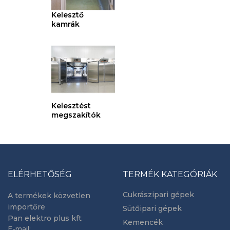
Kelesztő
kamrák
Kelesztést
megszakítók
ELÉRHETŐSÉG
TERMÉK KATEGÓRIÁK
Cukrászipari gépek
A termékek közvetlen
importőre
Sütőipari gépek
Pan elektro plus kft
Kemencék
E-mail: