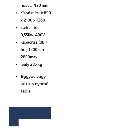
hossz :420 mm
Külső méret: 690
x 2100 x 1360
Elektr- telj:
0,55Kw, 400V
Kapacitás (db /
óra) 1200min-
2800max.
Súly 235 kg
Eggyes vagy
kettes nyomó
tábla
ÁRAJÁNLATKÉRÉS