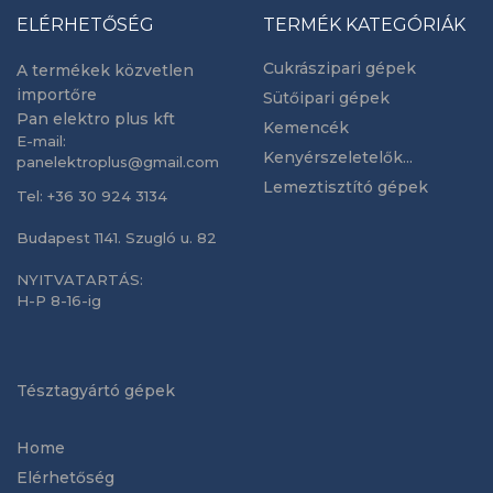
ELÉRHETŐSÉG
TERMÉK KATEGÓRIÁK
Cukrászipari gépek
A termékek közvetlen
importőre
Sütőipari gépek
Pan elektro plus kft
Kemencék
E-mail:
Kenyérszeletelők...
panelektroplus@gmail.com
Lemeztisztító gépek
Tel: +36 30 924 3134
Budapest 1141. Szugló u. 82
NYITVATARTÁS:
H-P 8-16-ig
Tésztagyártó gépek
Home
Elérhetőség