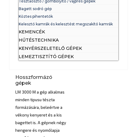
Tésztaosztó / gömbőlyítő / vajprés gépek
Bagett sodró gép
Köztes pihentetők
Kelesztő kamrák és kelesztést megszakító kamrák
KEMENCÉK
HŰTÉSTECHNIKA
KENYÉRSZELETELŐ GÉPEK
LEMEZTISZTÍTÓ GÉPEK
Hosszformázó
gépek
LM 3000 M a gép alkalmas
minden tipusu tészta
formázására, beleértve a
vékony kenyeret és a kis
bagettet is. A gépnek négy
hengere és nyomólapja