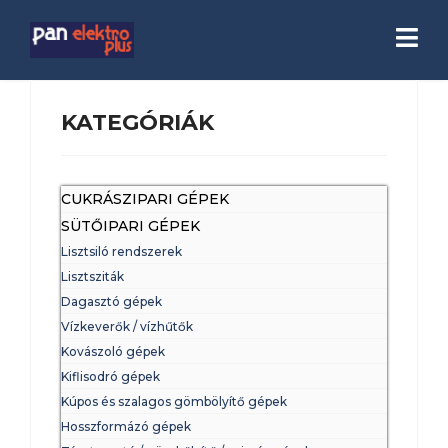
KATEGÓRIÁK
CUKRÁSZIPARI GÉPEK
SÜTŐIPARI GÉPEK
Lisztsiló rendszerek
Lisztsziták
Dagasztó gépek
Vízkeverők / vízhűtők
Kovászoló gépek
Kiflisodró gépek
Kúpos és szalagos gömbölyítő gépek
Hosszformázó gépek