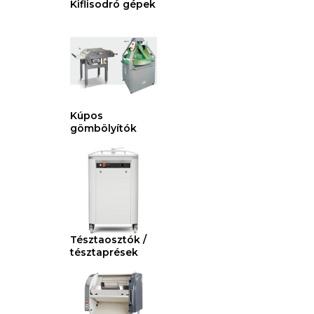
Kiflisodró gépek
Kúpos
gömbölyítók
Tésztaosztók /
tésztaprések