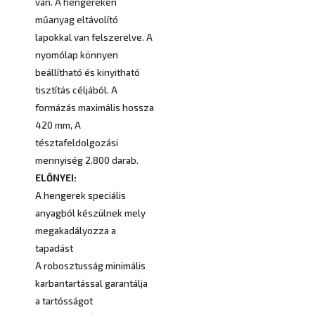
van. A hengereken
műanyag eltávolító
lapokkal van felszerelve. A
nyomólap könnyen
beállítható és kinyitható
tisztítás céljából. A
formázás maximális hossza
420 mm, A
tésztafeldolgozási
mennyiség 2.800 darab.
ELŐNYEI:
A hengerek speciális
anyagból készülnek mely
megakadályozza a
tapadást
A robosztusság minimális
karbantartással garantálja
a tartósságot