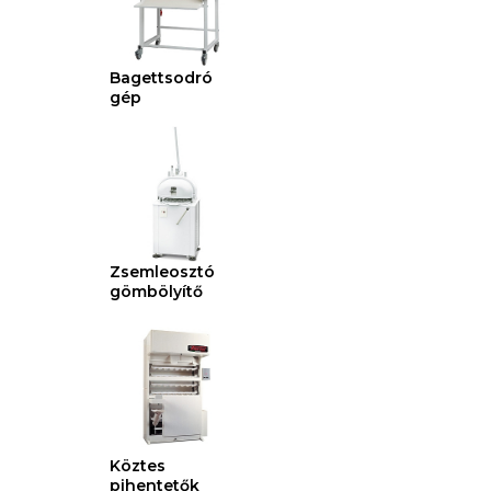
Bagettsodró
gép
Zsemleosztó
gömbölyítő
Köztes
pihentetők