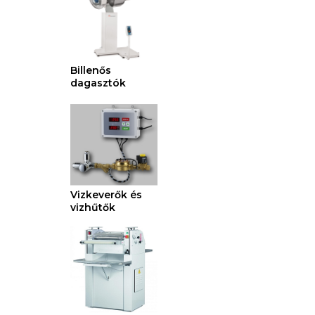
Billenős
dagasztók
Vizkeverők és
vizhűtők