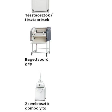
Tésztaosztók /
tésztaprések
Bagettsodró
gép
Zsemleosztó
gömbölyítő