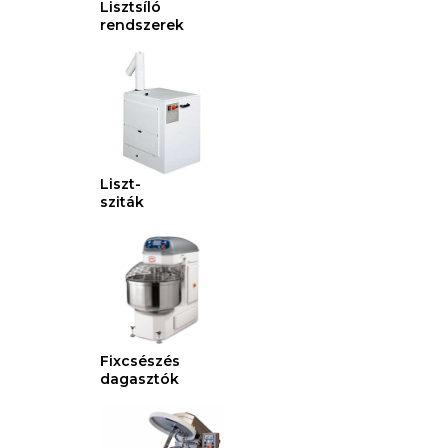
Lisztsíló
rendszerek
Liszt-
sziták
Fixcsészés
dagasztók