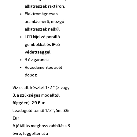
alkatrészek raktáron.
Elektromágneses
áramlásmérő, mozgó
alkatrészek nélkül,
LCD kijelző porálló
gombokkal és IP65
védettséggel
3 év garancia.
Rozsdamentes acél
doboz
Víz csatl. készlet 1/2 '' (2 vagy
3, a szükséges modelltől
függően),
29 Eur
Leadagoló tömlő 1/2 '', 5m,
26
Eur
A jótállás meghosszabbítása 3
évre, függetlenül a