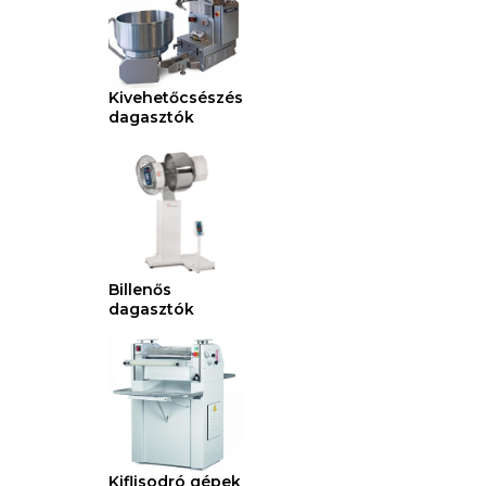
Kivehetőcsészés
dagasztók
Billenős
dagasztók
Kiflisodró gépek