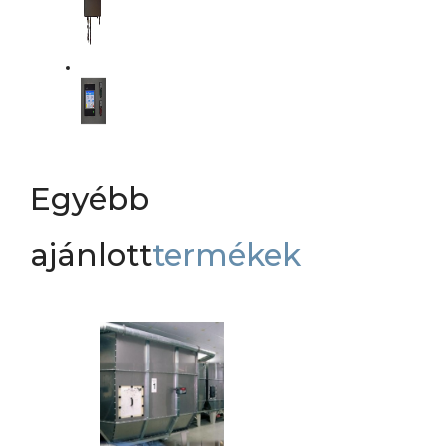
Egyébb
ajánlott
termékek