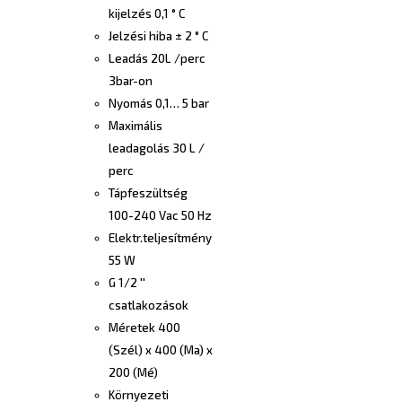
kijelzés 0,1 ° C
Jelzési hiba ± 2 ° C
Leadás 20L /perc
3bar-on
Nyomás 0,1… 5 bar
Maximális
leadagolás 30 L /
perc
Tápfeszültség
100-240 Vac 50 Hz
Elektr.teljesítmény
55 W
G 1/2 ''
csatlakozások
Méretek 400
(Szél) x 400 (Ma) x
200 (Mé)
Környezeti