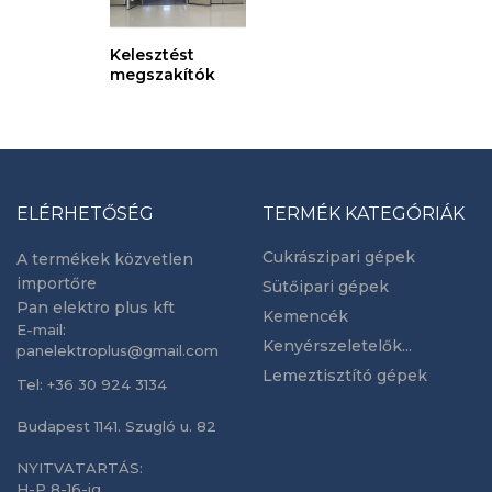
Kelesztést
megszakítók
ELÉRHETŐSÉG
TERMÉK KATEGÓRIÁK
Cukrászipari gépek
A termékek közvetlen
importőre
Sütőipari gépek
Pan elektro plus kft
Kemencék
E-mail:
Kenyérszeletelők...
panelektroplus@gmail.com
Lemeztisztító gépek
Tel: +36 30 924 3134
Budapest 1141. Szugló u. 82
NYITVATARTÁS:
H-P 8-16-ig