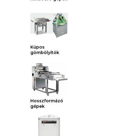
Kúpos
gömbölyítók
Hosszformázó
gépek