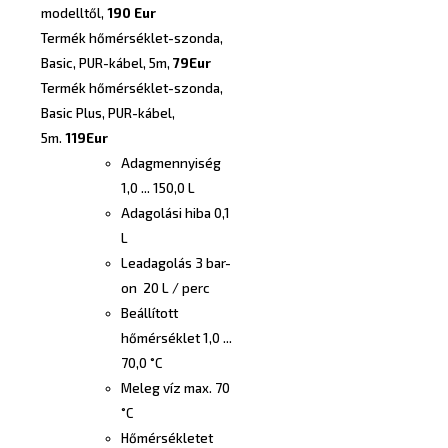
modelltől,
190 Eur
Termék hőmérséklet-szonda,
Basic, PUR-kábel, 5m,
79Eur
Termék hőmérséklet-szonda,
Basic Plus, PUR-kábel,
5m.
119Eur
Adagmennyiség
1,0 ... 150,0 L
Adagolási hiba 0,1
L
Leadagolás 3 bar-
on 20 L / perc
Beállított
hőmérséklet 1,0 ...
70,0 ˚C
Meleg víz max. 70
˚C
Hőmérsékletet