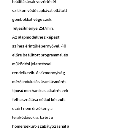
leállításának vezérlését
szilikon védősapkával ellátott
gombokkal végezzük.
Teljesítménye 25l/min.
Az alapmodellhez képest
színes érintőképernyővel, 40
előre beállított programmal és
működési jelentéssel
rendelkezik. A vízmennyiség
mérő indukciós áramlásmérős
típusú mechanikus alkatrészek
felhasználása nélkül készült,
ezért nem érzékeny a
lerakódásokra. Ezért a
hőmérséklet-szabályozásnál a