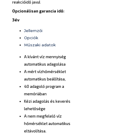
reakcióidő javul
Opcionálisan garancia idő:
3év
Jellemzői
Opciók
Műszaki adatok
A kívánt víz mennyiség
automatikus adagolása
A mért vízhőmérséklet
automatikus beállítása,
40 adagoló program a
memóriában
Kézi adagolás és keverés
lehetősége
A nem megfelelő víz
hőmérséklet automatikus
eltávolítása.