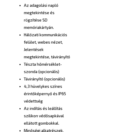
Az adagolási napló
megtekintése és
rögzítése SD
memóriakártyán.
Hálózati kommunikációs
felület, webes nézet,
Jelentések
megtekintése, távirányító
Tészta hőmérséklet-
szonda (opcionális)
Távirányító (opcionális)
4,3 hüvelykes színes
érintőképernyő és IP65
védettség
Az indítás és leállítás
szilikon védősapkával
ellátott gombokkal.
Minőségi alkatrészek,