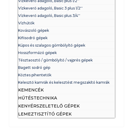
Vízkeverő adagoló, Basic plus 1/2''
Vízkeverő adagoló, Basic 3 plus 1/2''
Vízkeverő adagoló, Basic plus 3/4''
Vízhűtők
Kovászoló gépek
Kiflisodró gépek
Kúpos és szalagos gömbölyítő gépek
Hosszformázó gépek
Tésztaosztó / gömbőlyítő / vajprés gépek
Bagett sodró gép
Köztes pihentetők
Kelesztő kamrák és kelesztést megszakító kamrák
KEMENCÉK
HŰTÉSTECHNIKA
KENYÉRSZELETELŐ GÉPEK
LEMEZTISZTÍTÓ GÉPEK